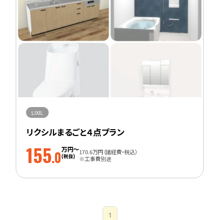
LIXIL
リクシルまるごと４点プラン
155
万円～
170.6万円（諸経費・税込）
.0
(税抜)
※工事費別途
1