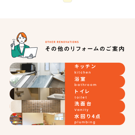
キッチン
kitchen
浴室
bathroom
トイレ
toilet
洗面台
Vanity
水回り4点
plumbing